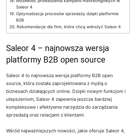
Możliwość prowadzenia kampanii marketingowych ‍w
‌Saleor 4
Optymalizacja​ procesów sprzedaży⁢ dzięki platformie
B2B
Rekomendacje dla firm, ⁣które chcą ⁢wdrożyć Saleor 4
Saleor 4 – najnowsza ⁤wersja
platformy B2B open source
Saleor 4 to najnowsza wersja platformy⁤ B2B open
source, która została ⁢zaprojektowana z myślą o
⁤biznesach⁢ działających online. Dzięki nowym funkcjom⁣ i
⁢ulepszeniom, Saleor 4 zapewnia jeszcze⁢ bardziej
kompleksowe i efektywne narzędzia‌ do zarządzania
‍sprzedażą oraz relacjami ‍z klientami.
⁣Wśród najważniejszych​ nowości, jakie oferuje ⁣Saleor‍ 4,