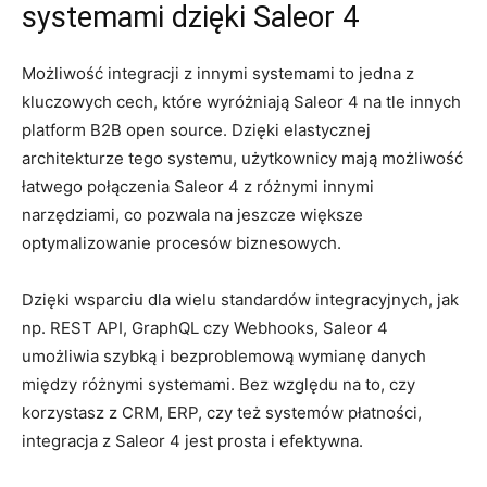
systemami dzięki Saleor‌ 4
Możliwość integracji z innymi⁢ systemami to jedna⁣ z
⁣kluczowych ‌cech, które wyróżniają‌ Saleor 4 na tle innych
platform ⁣B2B ⁢open source. Dzięki elastycznej
architekturze tego systemu, użytkownicy mają możliwość
łatwego połączenia Saleor⁣ 4 z ⁤różnymi‍ innymi‍
narzędziami, ⁣co pozwala ⁤na jeszcze większe
optymalizowanie​ procesów biznesowych.
Dzięki ‍wsparciu‍ dla wielu standardów integracyjnych, jak
np. ​REST API,⁢ GraphQL czy Webhooks, Saleor 4
umożliwia ⁤szybką i bezproblemową wymianę ⁤danych
między różnymi systemami. Bez ⁤względu na ‌to, czy
korzystasz z CRM, ‍ERP, czy też⁤ systemów płatności,⁢
integracja z Saleor 4 jest prosta ⁢i efektywna.