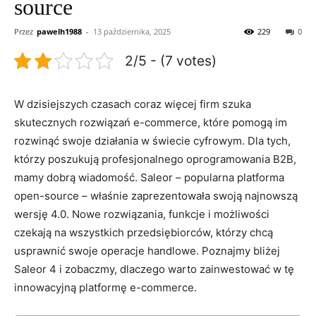
source
Przez
pawelh1988
-
13 października, 2025
229
0
2/5 - (7 votes)
W ⁢dzisiejszych czasach coraz więcej⁣ firm ​szuka⁢
skutecznych rozwiązań e-commerce, które pomogą ⁢im
rozwinąć ‌swoje działania ⁤w świecie⁤ cyfrowym. ⁣Dla tych,​
którzy poszukują ‍profesjonalnego oprogramowania⁤ B2B,
⁤mamy ⁢dobrą wiadomość. Saleor – popularna platforma
open-source – właśnie⁤ zaprezentowała swoją najnowszą
wersję 4.0. Nowe‍ rozwiązania, ​funkcje i możliwości
czekają na wszystkich⁢ przedsiębiorców, ‌którzy chcą
usprawnić swoje operacje handlowe. ⁣Poznajmy ‍bliżej
⁤Saleor 4 i zobaczmy, dlaczego warto zainwestować w tę
innowacyjną ‌platformę ‌e-commerce.