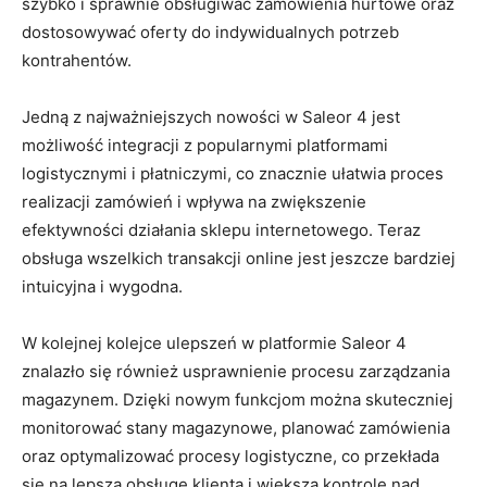
szybko i⁤ sprawnie ⁣obsługiwać ⁤zamówienia hurtowe oraz
dostosowywać oferty ⁢do indywidualnych potrzeb
kontrahentów.
Jedną z ‍najważniejszych nowości‍ w Saleor⁢ 4 jest
możliwość integracji z popularnymi platformami
‌logistycznymi i płatniczymi, co znacznie ⁢ułatwia proces
realizacji zamówień i‌ wpływa na zwiększenie⁤
efektywności ⁢działania sklepu internetowego. ⁣Teraz⁤
obsługa‍ wszelkich transakcji online ⁤jest jeszcze ‌bardziej⁢
intuicyjna i wygodna.
W kolejnej kolejce ulepszeń w platformie Saleor⁣ 4
znalazło ​się również⁣ usprawnienie procesu zarządzania
magazynem. Dzięki ‌nowym funkcjom można ⁤skuteczniej
monitorować stany ‍magazynowe, planować zamówienia
‌oraz optymalizować ‍procesy logistyczne, ‌co⁣ przekłada
się⁤ na lepszą obsługę⁢ klienta i większą kontrolę ‍nad