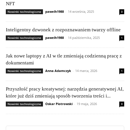
NFT
pawelh1988
-
14 września, 2025
Nowinki technologiczne
0
Inteligentny dzwonek z rozpoznawaniem twarzy offline
pawelh1988
-
14 października, 2025
Nowinki technologiczne
1
Jak nowe laptopy z AI w tle zmieniają codzienną pracę z
dokumentami
Anna Adamczyk
-
14 marca, 2026
Nowinki technologiczne
1
Przyszłość pracy kreatywnej: narzędzia generatywnej AI,
które już dziś zmieniają sposób tworzenia treści i...
Oskar Piotrowski
-
19 maja, 2026
Nowinki technologiczne
0