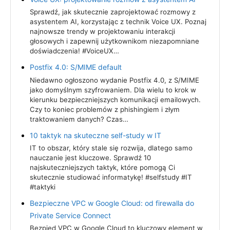
Sprawdź, jak skutecznie zaprojektować rozmowy z
asystentem AI, korzystając z technik Voice UX. Poznaj
najnowsze trendy w projektowaniu interakcji
głosowych i zapewnij użytkownikom niezapomniane
doświadczenia! #VoiceUX…
Postfix 4.0: S/MIME default
Niedawno ogłoszono wydanie Postfix 4.0, z S/MIME
jako domyślnym szyfrowaniem. Dla wielu to krok w
kierunku bezpieczniejszych komunikacji emailowych.
Czy to koniec problemów z phishingiem i złym
traktowaniem danych? Czas…
10 taktyk na skuteczne self-study w IT
IT to obszar, który stale się rozwija, dlatego samo
nauczanie jest kluczowe. Sprawdź 10
najskuteczniejszych taktyk, które pomogą Ci
skutecznie studiować informatykę! #selfstudy #IT
#taktyki
Bezpieczne VPC w Google Cloud: od firewalla do
Private Service Connect
Bezpied VPC w Google Cloud to kluczowy element w