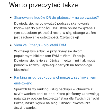
Warto przeczytać także
Skanowanie kodów QR do płatności – na co uważać?
Dowiedz się, na co uważać podczas skanowania
kodów QR do płatności. Oszustwa online związane z
tym sposobem płatności rosną w siłę, dlatego ważne
jest zachowanie ostrożności. Czytaj dalej!
Viem vs. Ether.js – biblioteki EVM
W dzisiejszym artykule przyjrzymy się dwóm
popularnym bibliotekom EVM – Viem i Ether.js.
Dowiemy się, jakie są różnice między nimi i jak mogą
pomóc w rozwoju aplikacji opartych na technologii
blockchain.
Ranking usług backupu w chmurze z szyfrowaniem
end-to-end
Sprawdziliśmy ranking usług backupu w chmurze z
szyfrowaniem end-to-end! Które platformy zapewniają
najwyższy poziom bezpieczeństwa dla Twoich danych?
Poznaj nasze wyniki na blogu! #backupwchmurze
#szyfrowanie…